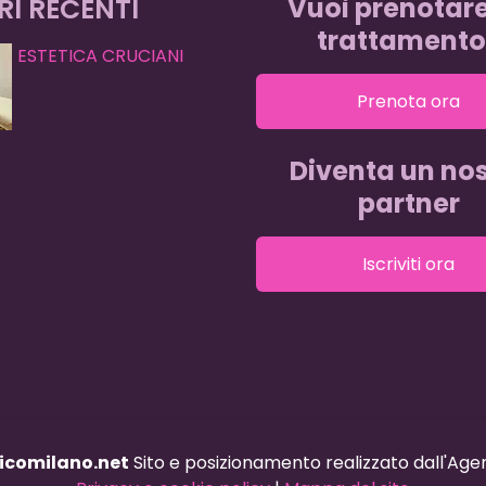
RI RECENTI
Vuoi prenotar
trattamento
ESTETICA CRUCIANI
Prenota ora
Diventa un nos
partner
Iscriviti ora
icomilano.net
Sito e posizionamento realizzato dall'Ag