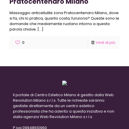
Pratocentenaro Milano
Massaggio anticellulite zona Pratocentenaro Milano, dove
si fa, chi lo pratica, quanto costa, funziona? Queste sono le
domande che mediamente ruotano intorno a questa
parola chiave;
[…]
0
Vedi di più
Il portale di Centro Estetico Milano è gestito dalla Web
Revolution Milano s.r.l.s. Tutte le richieste saranno
gestiste direttamente da un centro estetico
professionista che ha aderito a questa iniziativa e non
dalla agenzia Web Revolution Milano s.r.l.s.
P.iva 09948610960