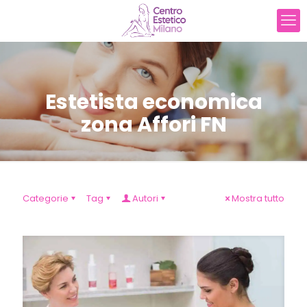
Estetista economica
zona Affori FN
Categorie
Tag
Autori
Mostra tutto