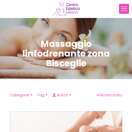
Massaggio
linfodrenante zona
Bisceglie
Categorie
Tag
Autori
Mostra tutto