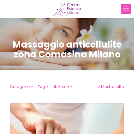
Massaggio anticellulite
zona Comasina Milano
Categorie
Tag
Autori
Mostra tutto