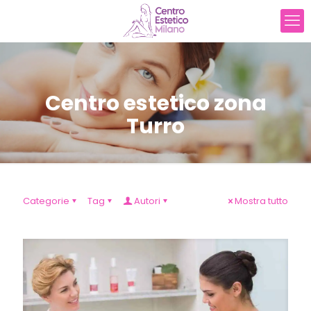
Centro estetico zona
Turro
Categorie
Tag
Autori
Mostra tutto