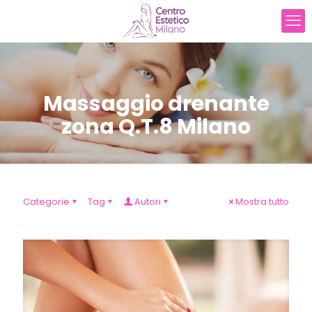
Massaggio drenante
zona Q.T.8 Milano
Categorie
Tag
Autori
Mostra tutto