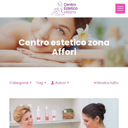
Centro estetico zona
Affori
Categorie
Tag
Autori
Mostra tutto