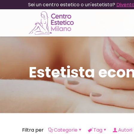
Sei un centro estetico o un'estetista?
Diventa
Estetista ec
Filtra per
Categorie
Tag
Autori