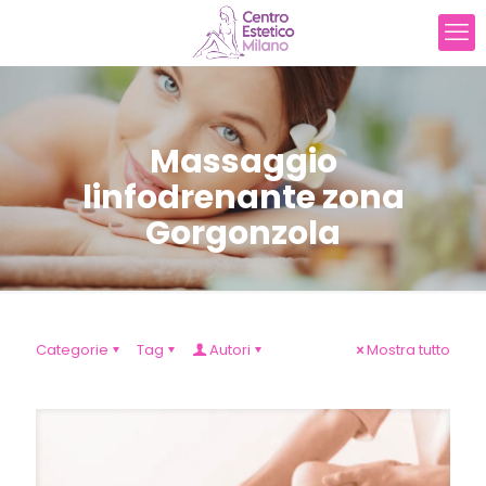
Massaggio
linfodrenante zona
Gorgonzola
Categorie
Tag
Autori
Mostra tutto