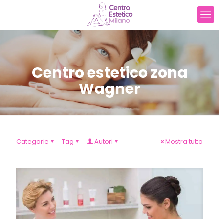
Centro estetico zona
Wagner
Categorie
Tag
Autori
Mostra tutto