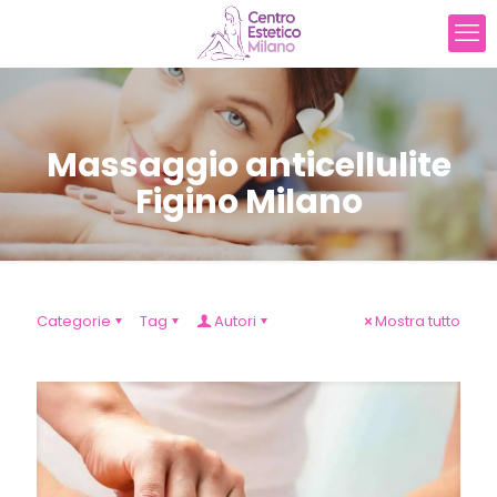
Massaggio anticellulite
Figino Milano
Categorie
Tag
Autori
Mostra tutto