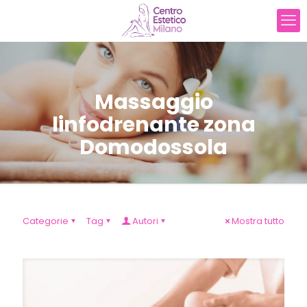
Massaggio
linfodrenante zona
Domodossola
Categorie
Tag
Autori
Mostra tutto