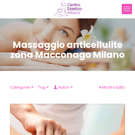
Massaggio anticellulite
zona Macconago Milano
Categorie
Tag
Autori
Mostra tutto