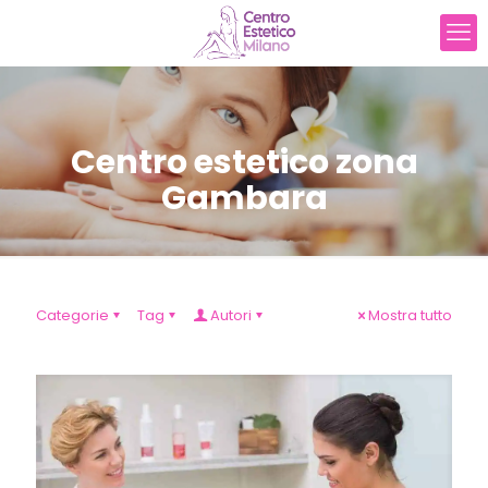
Centro estetico zona
Gambara
Categorie
Tag
Autori
Mostra tutto