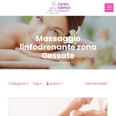
Massaggio
linfodrenante zona
Gessate
Categorie
Tag
Autori
Mostra tutto