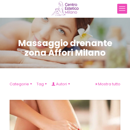
Massaggio drenante
zona Affori Milano
Categorie
Tag
Autori
Mostra tutto