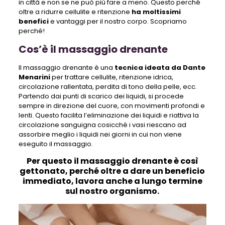
in città e non se ne può più fare a meno. Questo perché
oltre a ridurre cellulite e ritenzione
ha moltissimi
benefici
e vantaggi per il nostro corpo. Scopriamo
perché!
Cos’è il massaggio drenante
Il massaggio drenante è una
tecnica ideata da Dante
Menarini
per trattare cellulite, ritenzione idrica,
circolazione rallentata, perdita di tono della pelle, ecc.
Partendo dai punti di scarico dei liquidi, si procede
sempre in direzione del cuore, con movimenti profondi e
lenti. Questo facilita l’eliminazione dei liquidi e riattiva la
circolazione sanguigna cosicché i vasi riescano ad
assorbire meglio i liquidi nei giorni in cui non viene
eseguito il massaggio.
Per questo il massaggio drenante è così
gettonato, perché oltre a dare un beneficio
immediato, lavora anche a lungo termine
sul nostro organismo.