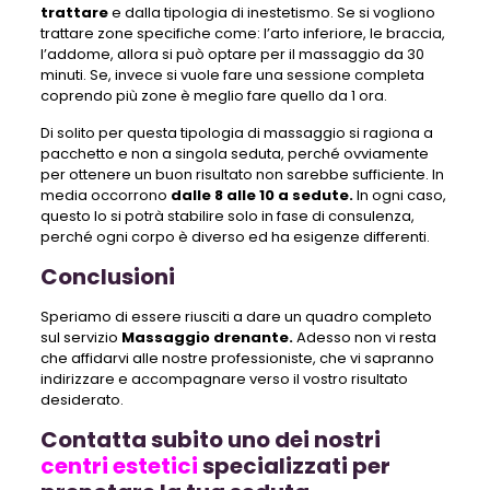
trattare
e dalla tipologia di inestetismo. Se si vogliono
trattare zone specifiche come: l’arto inferiore, le braccia,
l’addome, allora si può optare per il massaggio da 30
minuti. Se, invece si vuole fare una sessione completa
coprendo più zone è meglio fare quello da 1 ora.
Di solito per questa tipologia di massaggio si ragiona a
pacchetto e non a singola seduta, perché ovviamente
per ottenere un buon risultato non sarebbe sufficiente. In
media occorrono
dalle 8 alle 10 a sedute.
In ogni caso,
questo lo si potrà stabilire solo in fase di consulenza,
perché ogni corpo è diverso ed ha esigenze differenti.
Conclusioni
Speriamo di essere riusciti a dare un quadro completo
sul servizio
Massaggio drenante.
Adesso non vi resta
che affidarvi alle nostre professioniste, che vi sapranno
indirizzare e accompagnare verso il vostro risultato
desiderato.
Contatta subito uno dei nostri
centri estetici
specializzati per