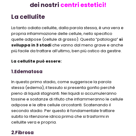
dei nostri
centri estetici!
La cellulite
La tanto odiata cellulite, dalla parola stessa, è una vera e
propria infiammazione delle cellule, nello specifico
quelle adipose (cellule di grasso). Questa “patologia”
si
sviluppa in 3 stadi
che vanno dal meno grave e anche
più facile da trattare all’ultimo, ben più ostico da gestire.
La cellulite può essere:
1.Edematosa
In questo primo stadio, come suggerisce la parola
stessa (edema), il tessuto si presenta gonfio perché
pieno di liquidi stagnanti. Nei liquidi si accumuleranno
tossine e sostanze di rifiuto che infiammeranno le cellule
adipose e le altre cellule circostanti. Scatenando il
secondo stadio. Per questo è fondamentale trattare
subito la ritenzione idrica prima che si trasformi in
cellulite vera e propria.
2.Fibrosa