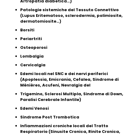
Artropatia diabetica…)
Patologie sistemiche del Tessuto Connettivo
(Lupus Eritematoso, sclerodermia, polimiosite,
dermatomiosite…)
Borsiti
Periartriti
Osteoporosi
Lombalgia
Cervicalgia
Edemi locali nel SNC e dei nervi periferici
(Apoplessia, Emicrania, Cefalea, Sindrome di
Ménières, Acufeni, Nevralgia del
Trigemino, Sclerosi Multipla, Sindrome di Down,
Paralisi Cerebrale Infantile)
Edemi Venosi
Sindrome Post Trombotica
Infiammazioni croniche locali del Tratto
Respiratorio (Sinusite Cronica, Rinite Cronica,