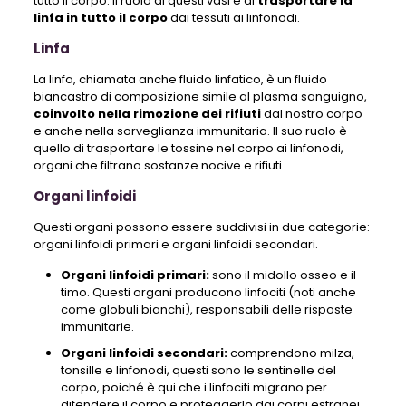
tutto il corpo. Il ruolo di questi vasi è di
trasportare la
linfa in tutto il corpo
dai tessuti ai linfonodi.
Linfa
La linfa, chiamata anche fluido linfatico, è un fluido
biancastro di composizione simile al plasma sanguigno,
coinvolto nella rimozione dei rifiuti
dal nostro corpo
e anche nella sorveglianza immunitaria. Il suo ruolo è
quello di trasportare le tossine nel corpo ai linfonodi,
organi che filtrano sostanze nocive e rifiuti.
Organi linfoidi
Questi organi possono essere suddivisi in due categorie:
organi linfoidi primari e organi linfoidi secondari.
Organi linfoidi primari:
sono il midollo osseo e il
timo. Questi organi producono linfociti (noti anche
come globuli bianchi), responsabili delle risposte
immunitarie.
Organi linfoidi secondari:
comprendono milza,
tonsille e linfonodi, questi sono le sentinelle del
corpo, poiché è qui che i linfociti migrano per
difendere il corpo e proteggerlo dai corpi estranei.