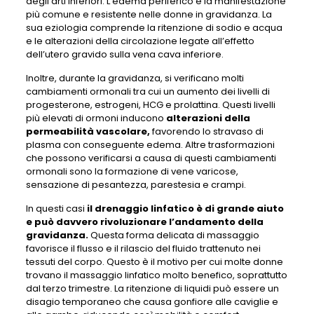
degli arti inferiori. L’edema periferico è la manifestazione
più comune e resistente nelle donne in gravidanza. La
sua eziologia comprende la ritenzione di sodio e acqua
e le alterazioni della circolazione legate all’effetto
dell’utero gravido sulla vena cava inferiore.
Inoltre, durante la gravidanza, si verificano molti
cambiamenti ormonali tra cui un aumento dei livelli di
progesterone, estrogeni, HCG e prolattina. Questi livelli
più elevati di ormoni inducono
alterazioni della
permeabilità vascolare,
favorendo lo stravaso di
plasma con conseguente edema. Altre trasformazioni
che possono verificarsi a causa di questi cambiamenti
ormonali sono la formazione di vene varicose,
sensazione di pesantezza, parestesia e crampi.
In questi casi
il drenaggio linfatico è di grande aiuto
e può davvero rivoluzionare l’andamento della
gravidanza.
Questa forma delicata di massaggio
favorisce il flusso e il rilascio del fluido trattenuto nei
tessuti del corpo. Questo è il motivo per cui molte donne
trovano il massaggio linfatico molto benefico, soprattutto
dal terzo trimestre. La ritenzione di liquidi può essere un
disagio temporaneo che causa gonfiore alle caviglie e