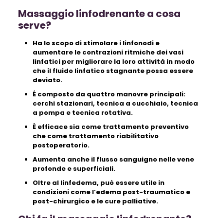
Massaggio linfodrenante a cosa
serve?
Ha lo scopo di stimolare i linfonodi e
aumentare le contrazioni ritmiche dei vasi
linfatici per migliorare la loro attività in modo
che il fluido linfatico stagnante possa essere
deviato.
É composto da quattro manovre principali:
cerchi stazionari, tecnica a cucchiaio, tecnica
a pompa e tecnica rotativa.
È efficace sia come trattamento preventivo
che come trattamento riabilitativo
postoperatorio.
Aumenta anche il flusso sanguigno nelle vene
profonde e superficiali.
Oltre al linfedema, può essere utile in
condizioni come l’edema post-traumatico e
post-chirurgico e le cure palliative.