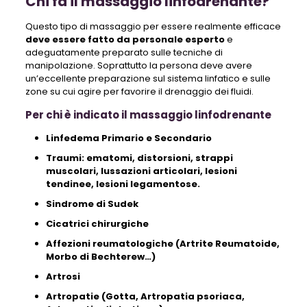
Chi fa il massaggio linfodrenante?
Questo tipo di massaggio per essere realmente efficace
deve essere fatto da personale esperto
e
adeguatamente preparato sulle tecniche di
manipolazione. Soprattutto la persona deve avere
un’eccellente preparazione sul sistema linfatico e sulle
zone su cui agire per favorire il drenaggio dei fluidi.
Per chi è indicato il massaggio linfodrenante
Linfedema Primario e Secondario
Traumi: ematomi, distorsioni, strappi
muscolari, lussazioni articolari, lesioni
tendinee, lesioni legamentose.
Sindrome di Sudek
Cicatrici chirurgiche
Affezioni reumatologiche (Artrite Reumatoide,
Morbo di Bechterew…)
Artrosi
Artropatie (Gotta, Artropatia psoriaca,