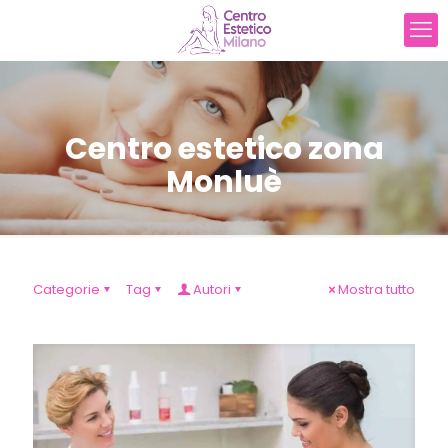
Centro estetico zona
Monluè
Categorie
Tag
Autori
Mostra tutto