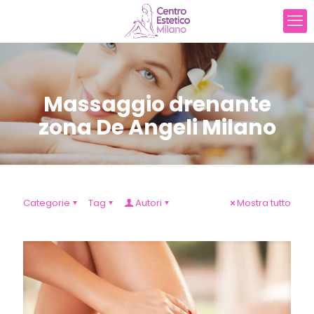
Massaggio drenante
zona De Angeli Milano
Categorie
Tag
Autori
Mostra tutto