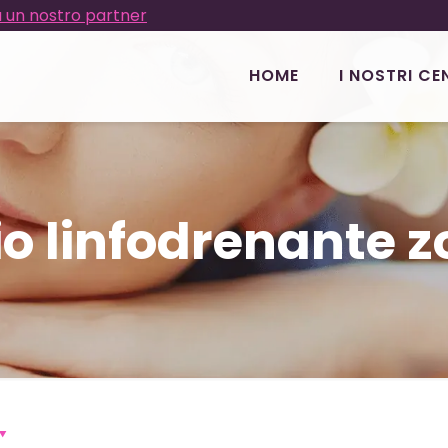
 un nostro partner
HOME
I NOSTRI CE
o linfodrenante z