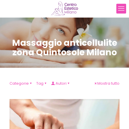
Massaggio anticellulite
zona Quintosole Milano
Categorie
Tag
Autori
Mostra tutto