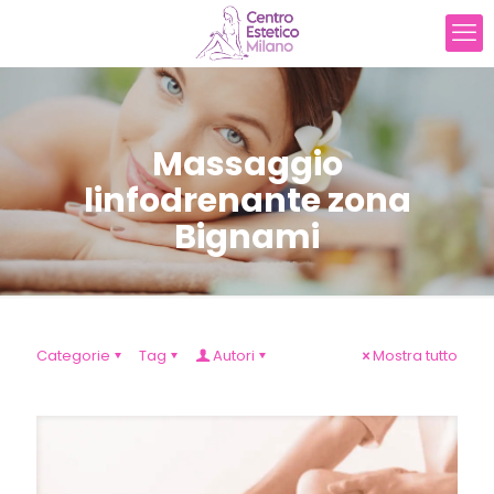
Massaggio
linfodrenante zona
Bignami
Categorie
Tag
Autori
Mostra tutto