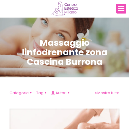
Massaggio
linfodrenante zona
Cascina Burrona
Categorie
Tag
Autori
Mostra tutto