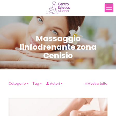
Massaggio
linfodrenante zona
Cenisio
Categorie
Tag
Autori
Mostra tutto