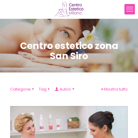
Centro estetico zona
San Siro
Categorie
Tag
Autori
Mostra tutto