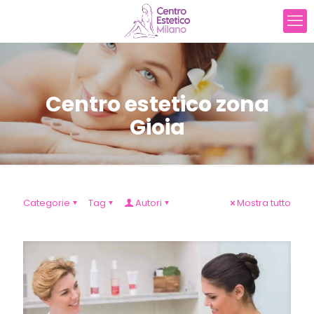
Centro estetico zona
Gioia
Categorie
Tag
Autori
Mostra tutto