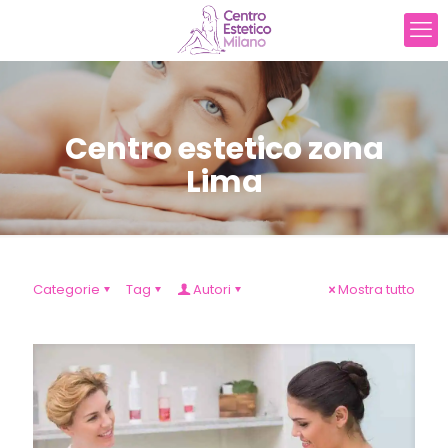
Centro estetico zona
Lima
Categorie
Tag
Autori
Mostra tutto