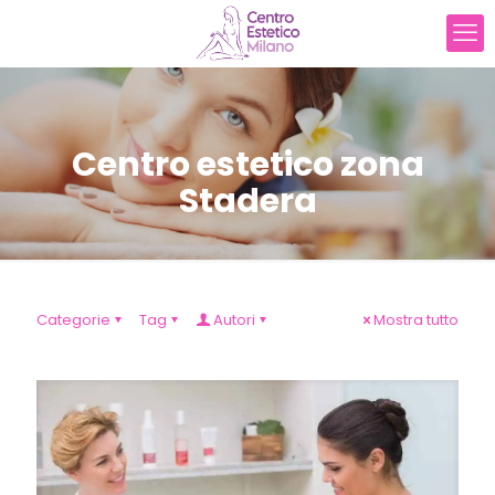
Centro estetico zona
Stadera
Categorie
Tag
Autori
Mostra tutto