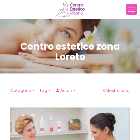
Centro estetico zona
Loreto
Categorie
Tag
Autori
Mostra tutto