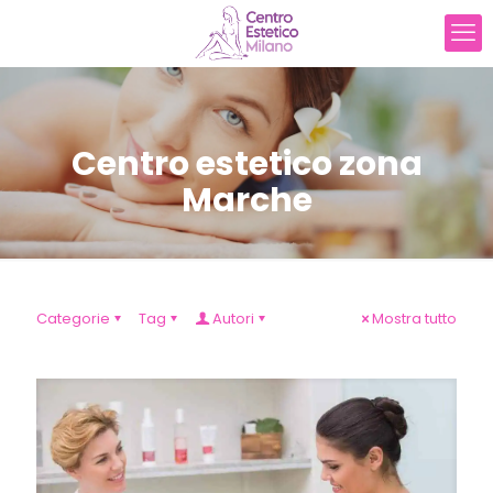
Centro estetico zona
Marche
Categorie
Tag
Autori
Mostra tutto