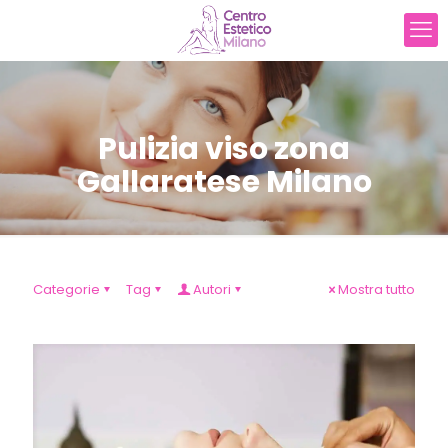
Pulizia viso zona
Gallaratese Milano
Categorie
Tag
Autori
Mostra tutto