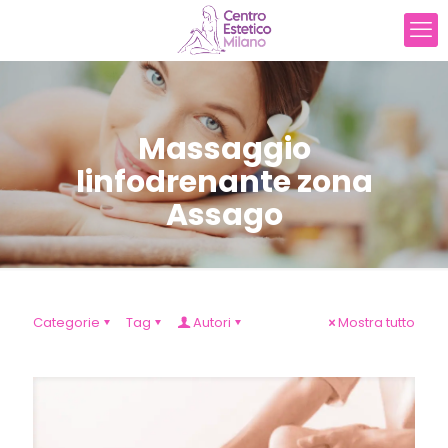
Massaggio
linfodrenante zona
Assago
Categorie
Tag
Autori
Mostra tutto