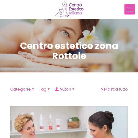
Centro estetico zona
Rottole
Categorie
Tag
Autori
Mostra tutto