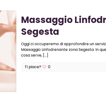
Massaggio Linfod
Segesta
Oggi ci occuperemo di approfondire un servizio
Massaggio Linfodrenante zona Segesta. In q
cosa serve,
[…]
Ti piace?
0