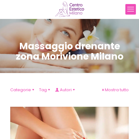
Massaggio drenante
zona Morivione Milano
Categorie
Tag
Autori
Mostra tutto