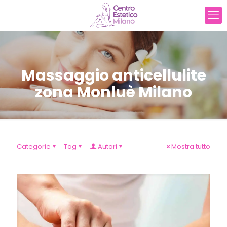
Massaggio anticellulite
zona Monluè Milano
Categorie
Tag
Autori
Mostra tutto