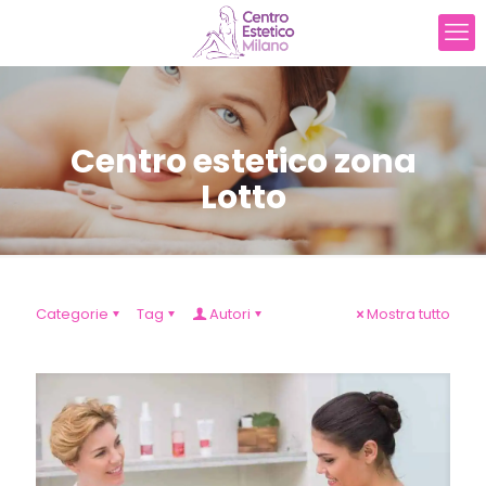
Centro estetico zona
Lotto
Categorie
Tag
Autori
Mostra tutto