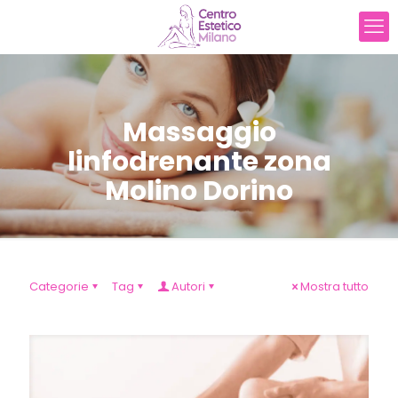
Massaggio
linfodrenante zona
Molino Dorino
Categorie
Tag
Autori
Mostra tutto