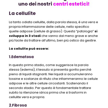
uno dei nostri
centri estetici!
La cellulite
La tanto odiata cellulite, dalla parola stessa, è una vera e
propria infiammazione delle cellule, nello specifico
quelle adipose (cellule di grasso). Questa “patologia”
si
sviluppa in 3 stadi
che vanno dal meno grave e anche
più facile da trattare all’ultimo, ben più ostico da gestire.
La cellulite può essere:
1.Edematosa
In questo primo stadio, come suggerisce la parola
stessa (edema), il tessuto si presenta gonfio perché
pieno di liquidi stagnanti. Nei liquidi si accumuleranno
tossine e sostanze di rifiuto che infiammeranno le cellule
adipose e le altre cellule circostanti. Scatenando il
secondo stadio. Per questo è fondamentale trattare
subito la ritenzione idrica prima che si trasformi in
cellulite vera e propria.
2.Fibrosa