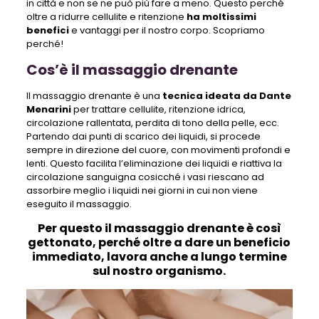
in città e non se ne può più fare a meno. Questo perché
oltre a ridurre cellulite e ritenzione
ha moltissimi
benefici
e vantaggi per il nostro corpo. Scopriamo
perché!
Cos’è il massaggio drenante
Il massaggio drenante è una
tecnica ideata da Dante
Menarini
per trattare cellulite, ritenzione idrica,
circolazione rallentata, perdita di tono della pelle, ecc.
Partendo dai punti di scarico dei liquidi, si procede
sempre in direzione del cuore, con movimenti profondi e
lenti. Questo facilita l’eliminazione dei liquidi e riattiva la
circolazione sanguigna cosicché i vasi riescano ad
assorbire meglio i liquidi nei giorni in cui non viene
eseguito il massaggio.
Per questo il massaggio drenante è così
gettonato, perché oltre a dare un beneficio
immediato, lavora anche a lungo termine
sul nostro organismo.