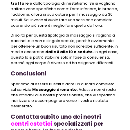
trattare
e dalla tipologia di inestetismo. Se si vogliono
trattare zone specifiche come: l’arto inferiore, le braccia,
l’addome, allora si può optare per il massaggio da 30
minuti. Se, invece si vuole fare una sessione completa
coprendo più zone è meglio fare quello da 1 ora.
Di solito per questa tipologia di massaggio si ragiona a
pacchetto e non a singola seduta, perché ovviamente
per ottenere un buon risultato non sarebbe sufficiente. In
media occorrono
dalle 8 alle 10 a sedute.
In ogni caso,
questo lo si potrà stabilire solo in fase di consulenza,
perché ogni corpo è diverso ed ha esigenze differenti.
Conclusioni
Speriamo di essere riusciti a dare un quadro completo
sul servizio
Massaggio drenante.
Adesso non vi resta
che affidarvi alle nostre professioniste, che vi sapranno
indirizzare e accompagnare verso il vostro risultato
desiderato.
Contatta subito uno dei nostri
centri estetici
specializzati per