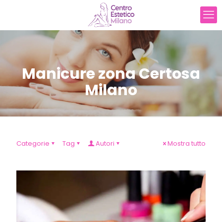
Manicure zona Certosa
Milano
Categorie
Tag
Autori
Mostra tutto