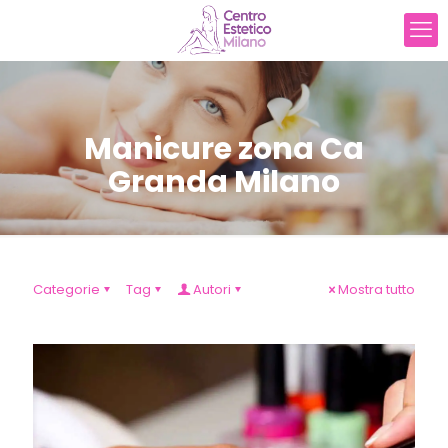
Manicure zona Ca
Granda Milano
Categorie
Tag
Autori
Mostra tutto