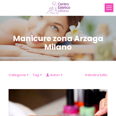
Manicure zona Arzaga
Milano
Categorie
Tag
Autori
Mostra tutto