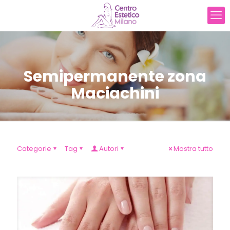
Semipermanente zona
Maciachini
Categorie
Tag
Autori
Mostra tutto