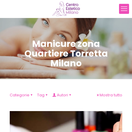
Manicure zona
Quartiere Torretta
Milano
Categorie
Tag
Autori
Mostra tutto