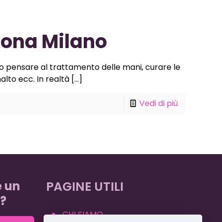
rona Milano
o pensare al trattamento delle mani, curare le
alto ecc. In realtà
[…]
Vedi di più
e un
PAGINE UTILI
?
CHI SIAMO