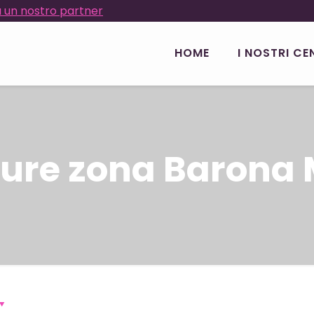
 un nostro partner
HOME
I NOSTRI CE
ure zona Barona 