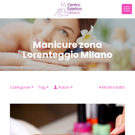
Manicure zona
Lorenteggio Milano
Categorie
Tag
Autori
Mostra tutto