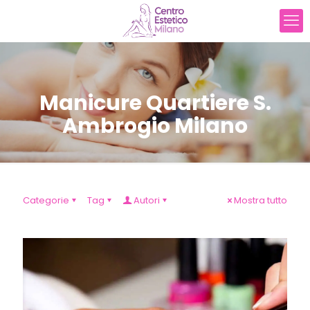
Manicure Quartiere S.
Ambrogio Milano
Categorie
Tag
Autori
Mostra tutto