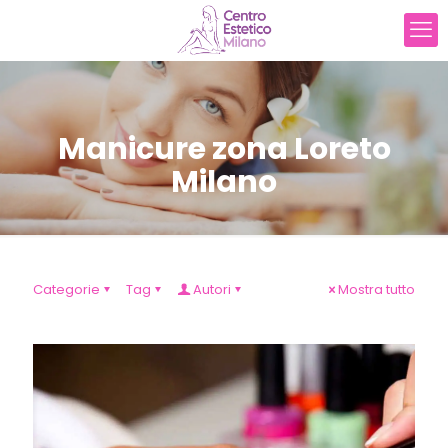
Manicure zona Loreto
Milano
Categorie
Tag
Autori
Mostra tutto